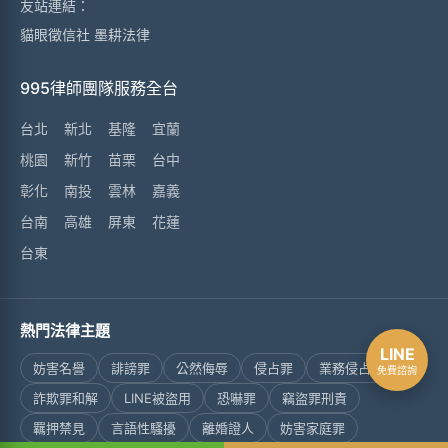
友站連結：
貓眼徵信社
墨耕法律
995律師團隊服務全台
台北
新北
基隆
宜蘭
桃園
新竹
苗栗
台中
彰化
南投
雲林
嘉義
台南
高雄
屏東
花蓮
台東
熱門法律主題
LINE
妨害名譽
誹謗罪
公然侮辱
侵占罪
業務侵占罪
免費諮詢
詐欺罪和解
LINE被盜用
恐嚇罪
竊盜罪刑責
羈押禁見
言語性騷擾
離婚證人
妨害家庭罪