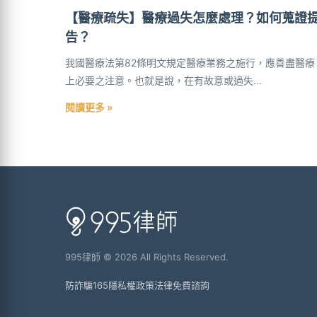
【醫療疏失】醫療過失怎麼處理？如何蒐證
告？
我國醫療法第82條明文規定醫療業務之施行，應善盡醫療
上必要之注意。也就是說，在有故意或過失...
閱讀更多 »
995律師 © 2026 All Rights Reserved.
防詐騙165
隱私權政策
法律免費諮詢