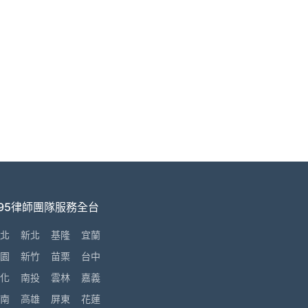
995律師團隊服務全台
北
新北
基隆
宜蘭
園
新竹
苗栗
台中
化
南投
雲林
嘉義
南
高雄
屏東
花蓮