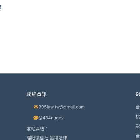
提
聯絡資訊
995law.tw@gmail.com
台
桃
@434nugev
彰
友站連結：
台
貓眼徵信社
墨耕法律