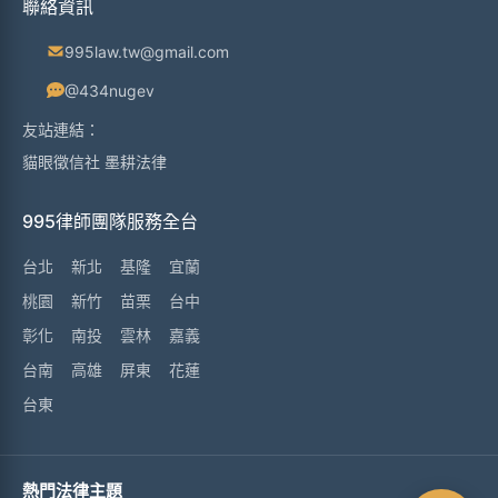
聯絡資訊
995law.tw@gmail.com
@434nugev
友站連結：
貓眼徵信社
墨耕法律
995律師團隊服務全台
台北
新北
基隆
宜蘭
桃園
新竹
苗栗
台中
彰化
南投
雲林
嘉義
台南
高雄
屏東
花蓮
台東
熱門法律主題