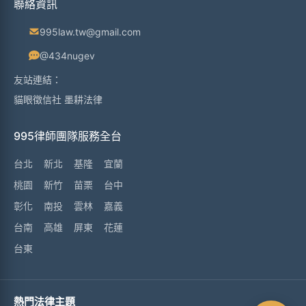
聯絡資訊
995law.tw@gmail.com
@434nugev
友站連結：
貓眼徵信社
墨耕法律
995律師團隊服務全台
台北
新北
基隆
宜蘭
桃園
新竹
苗栗
台中
彰化
南投
雲林
嘉義
台南
高雄
屏東
花蓮
台東
熱門法律主題