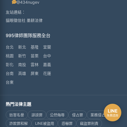
@434nugev
友站連結：
貓眼徵信社
墨耕法律
995律師團隊服務全台
台北
新北
基隆
宜蘭
桃園
新竹
苗栗
台中
彰化
南投
雲林
嘉義
台南
高雄
屏東
花蓮
台東
熱門法律主題
LINE
妨害名譽
誹謗罪
公然侮辱
侵占罪
業務侵占罪
免費諮詢
詐欺罪和解
LINE被盜用
恐嚇罪
竊盜罪刑責