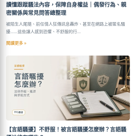
讀懂跟蹤騷法內容，保障自身權益｜偶發行為、親
密關係與常見問答總整理
被陌生人尾隨、前任情人狂傳訊息轟炸、甚至在網路上被匿名騷
擾……這些讓人感到恐懼、不舒服的行...
閱讀更多 »
【言語騷擾】不舒服！被言語騷擾怎麼辦？言語騷