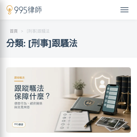
首頁
>
[刑事]跟騷法
分類:
[刑事]跟騷法