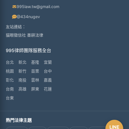
995law.tw@gmail.com
@434nugev
友站連結：
貓眼徵信社
墨耕法律
995律師團隊服務全台
台北
新北
基隆
宜蘭
桃園
新竹
苗栗
台中
彰化
南投
雲林
嘉義
台南
高雄
屏東
花蓮
台東
熱門法律主題
LINE