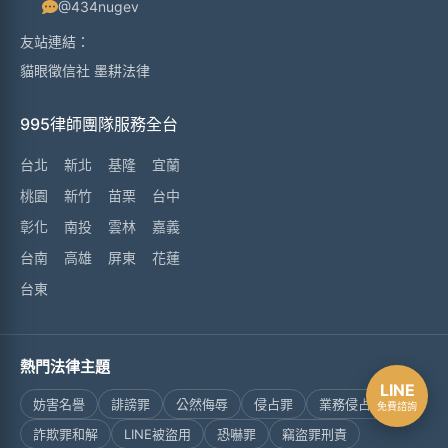
@434nugev
友站連結：
貓眼徵信社
墨耕法律
995律師團隊服務全台
台北
新北
基隆
宜蘭
桃園
新竹
苗栗
台中
彰化
南投
雲林
嘉義
台南
高雄
屏東
花蓮
台東
熱門法律主題
LINE
妨害名譽
誹謗罪
公然侮辱
侵占罪
業務侵占罪
免費諮詢
詐欺罪和解
LINE被盜用
恐嚇罪
竊盜罪刑責