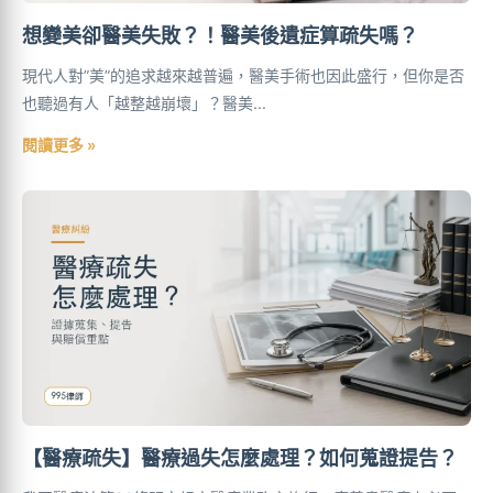
想變美卻醫美失敗？！醫美後遺症算疏失嗎？
現代人對”美”的追求越來越普遍，醫美手術也因此盛行，但你是否
也聽過有人「越整越崩壞」？醫美...
閱讀更多 »
【醫療疏失】醫療過失怎麼處理？如何蒐證提告？