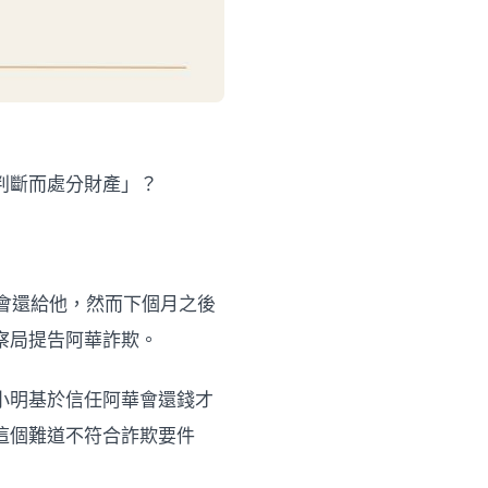
判斷而處分財產」？
會還給他，然而下個月之後
察局提告阿華詐欺。
小明基於信任阿華會還錢才
這個難道不符合詐欺要件