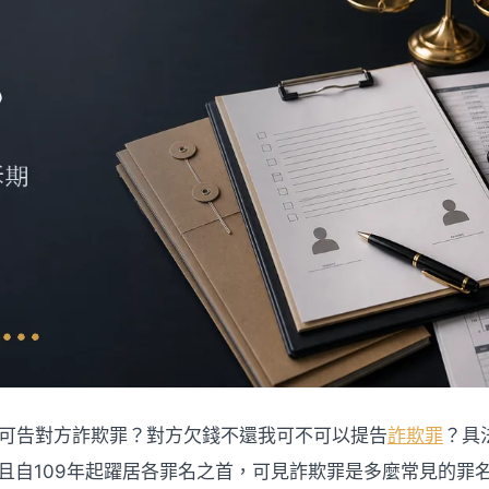
可告對方詐欺罪？對方欠錢不還我可不可以提告
詐欺罪
？具
件，且自109年起躍居各罪名之首，可見詐欺罪是多麼常見的