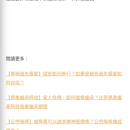
閱讀更多：
【車禍過失傷害】提告如何進行？如果是被告過失傷害如
何自保？
【遺產繼承時效】家人負債，如何拋棄繼承？注意遺產繼
承時效拋棄繼承期限
【公然侮辱】被辱罵可以請求精神賠償嗎？公然侮辱構成