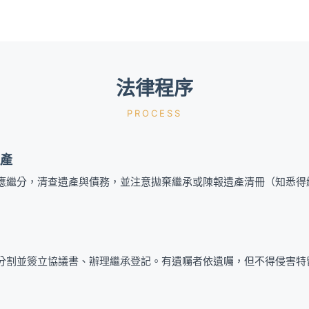
法律程序
PROCESS
產
應繼分，清查遺產與債務，並注意拋棄繼承或陳報遺產清冊（知悉得繼
分割並簽立協議書、辦理繼承登記。有遺囑者依遺囑，但不得侵害特