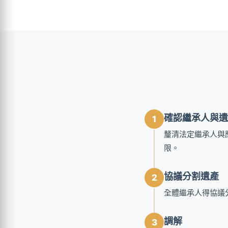
確認繼承人與遺
1
釐清法定繼承人與
限。
協議分割遺產
2
全體繼承人得協議
調解
3