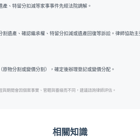
遺產、特留分扣減等家事事件先經法院調解。
分割遺產、確認繼承權、特留分扣減或遺產回復等訴訟。律師協助主
（原物分割或變價分割），確定後辦理登記或變價分配。
流程與期間會因個案事實、管轄與審級而不同，建議諮詢律師評估。
相關知識