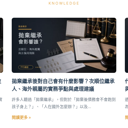
KNOWLEDGE
位
拋棄繼承後對自己會有什麼影響？次順位繼承
人、海外親屬的實務爭點與處理建議
實
許多人聽過「拋棄繼承」，但對於「拋棄後債務會不會跑到
孩子身上？」、「人在國外怎麼辦？」以及...
閱讀更多 »