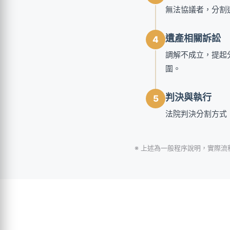
無法協議者，分割
遺產相關訴訟
4
調解不成立，提起
圍。
判決與執行
5
法院判決分割方式
※ 上述為一般程序說明，實際