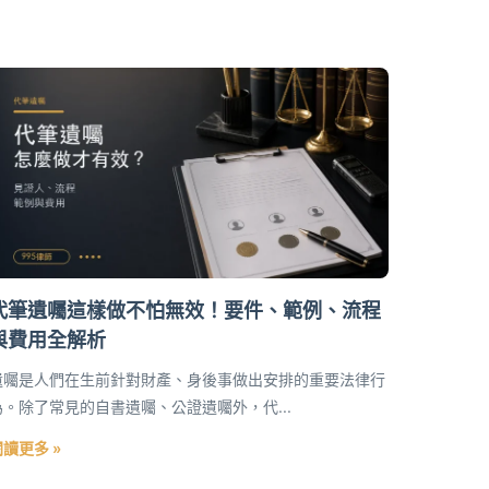
代筆遺囑這樣做不怕無效！要件、範例、流程
與費用全解析
遺囑是人們在生前針對財產、身後事做出安排的重要法律行
為。除了常見的自書遺囑、公證遺囑外，代...
閱讀更多 »